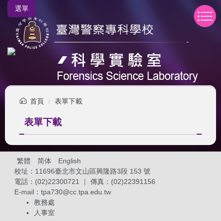
跳
選單
到
主
要
內
容
區
首頁
表單下載
表單下載
繁體
简体
English
校址：11696臺北市文山區興隆路3段 153 號
電話：(02)22300721 ｜ 傳真：(02)22391156
E-mail：
tpa730@cc.tpa.edu.tw
教務處
人事室