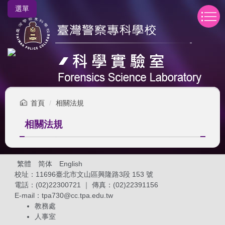
跳
選單
到
主
要
內
容
區
首頁
相關法規
相關法規
繁體
简体
English
校址：11696臺北市文山區興隆路3段 153 號
電話：(02)22300721 ｜ 傳真：(02)22391156
E-mail：
tpa730@cc.tpa.edu.tw
教務處
人事室