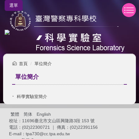
跳
選單
到
主
要
內
容
區
首頁
單位簡介
單位簡介
科學實驗室簡介
繁體
简体
English
校址：11696臺北市文山區興隆路3段 153 號
電話：(02)22300721 ｜ 傳真：(02)22391156
E-mail：
tpa730@cc.tpa.edu.tw