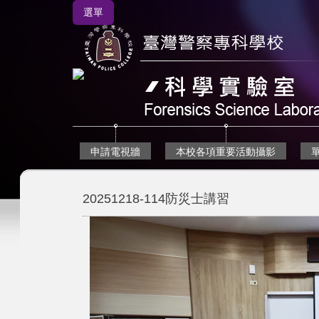
跳
選單
到
主
要
內
容
區
申請電視牆
本校各項重要活動攝影
20251218-114防災士講習