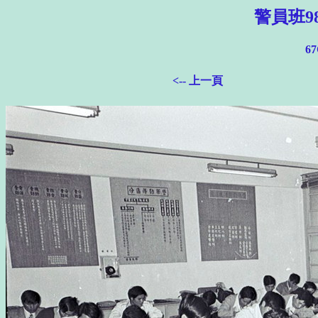
警員班9
67
<-- 上一頁